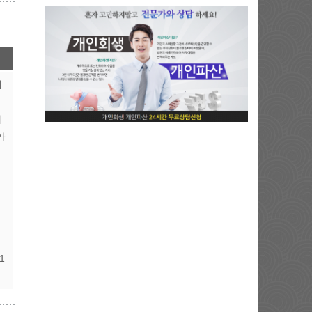
배
의
가
서
1