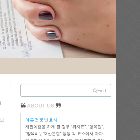
Find
있
ABOUT US
으
이혼전문변호사
방식
재판이혼을 하게 될 경우 “위자료”, “양육권”,
“양육비”, “재산분할” 등등 각 요소에서 마다
해