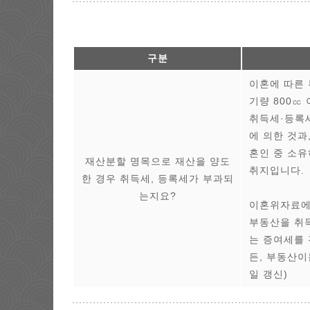
구분
이혼에 따른 
기량 800㏄
취득세·등록세
에 의한 것과
혼인 중 소유
재산분할 명목으로 재산을 양도
취지입니다.
한 경우 취득세, 등록세가 부과되
는지요?
이혼위자료에
부동산을 취
는 증여세를
든, 부동산이
일 갱신)