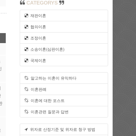
CATEGORYS
재판이혼
협의이혼
조정이혼
소송이혼(심판이혼)
국제이혼
소
인
알고하는 이혼이 유익하다
서
이혼판례
합
이혼에 대한 포스트
한
이혼관련 질문과 답변
위자료 산정기준 및 위자료 청구 방법
고