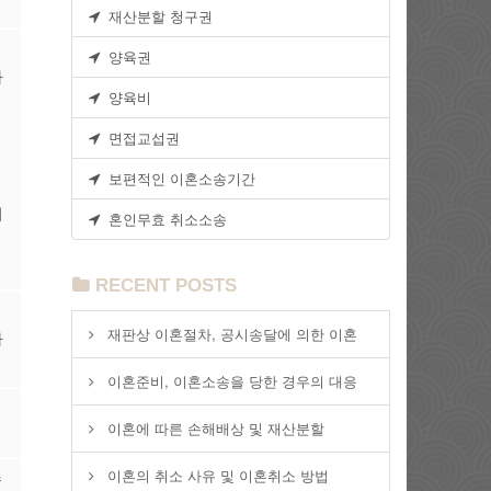
재산분할 청구권
양육권
하
양육비
면접교섭권
보편적인 이혼소송기간
의
혼인무효 취소소송
RECENT POSTS
재판상 이혼절차, 공시송달에 의한 이혼
나
이혼준비, 이혼소송을 당한 경우의 대응
이혼에 따른 손해배상 및 재산분할
이혼의 취소 사유 및 이혼취소 방법
수