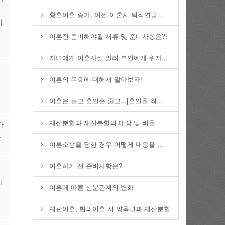
황혼이혼 증가, 이젠 이혼시 퇴직연금...
지
행
이혼전 준비해야될 서류 및 준비사항은?!
자녀에게 이혼사실 알려 부인에게 위자...
의
이혼의 무효에 대해서 알아보자!
의
정
이혼은 늘고 혼인은 줄고...[혼인율 최...
재산분할과 재산분할의 대상 및 비율
가
습
이혼소송을 당한 경우 어떻게 대응을 ...
이혼하기 전 준비사항은?
이
이
이혼에 따른 신분관계의 변화
재판이혼, 협의이혼 시 양육권과 재산분할