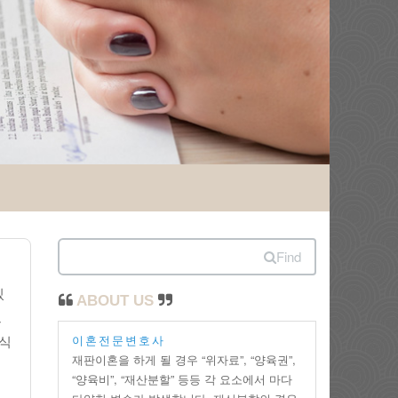
Find
있
ABOUT US
으
이혼전문변호사
방식
재판이혼을 하게 될 경우 “위자료”, “양육권”,
“양육비”, “재산분할” 등등 각 요소에서 마다
해