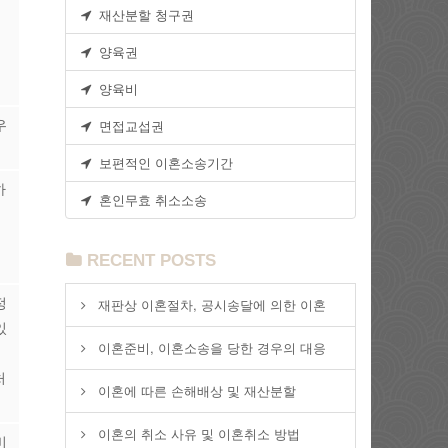
재산분할 청구권
양육권
양육비
면접교섭권
우
보편적인 이혼소송기간
하
혼인무효 취소소송
여
RECENT POSTS
정
재판상 이혼절차, 공시송달에 의한 이혼
있
이혼준비, 이혼소송을 당한 경우의 대응
처
이혼에 따른 손해배상 및 재산분할
이혼의 취소 사유 및 이혼취소 방법
비