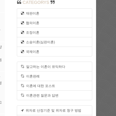
습
CATEGORYS
재판이혼
협의이혼
육
합
조정이혼
소송이혼(심판이혼)
양
국제이혼
원
알고하는 이혼이 유익하다
이혼판례
유
령
이혼에 대한 포스트
이혼관련 질문과 답변
의
그
위자료 산정기준 및 위자료 청구 방법