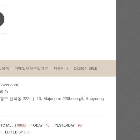
집정책
이메일무단수집거부
제휴안내
DESIGN BPLE
|
|
|
ver.com
-2)
22) | 13, Majang-ro 220beon-gil, Bupyeong-
TOTAL :
179633
TODAY :
45
YESTERDAY :
98
|
|
,
me
EDITED BY
Bple